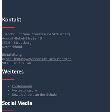
Kontakt
Theodor-Fontane-Gymnasium Strausberg
August-Bebel-Straße 49
15344 Strausberg
Deutschland
Schulleitung
✉
schulleitung@gymnasium-strausberg.de
☎ 03341 / 36040
Weiteres
Förderverein
Vertretungsplan
Soziale Arbeit an der Schule
Social Media