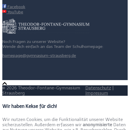
Facebook
YouTube
Noch Fragen zu unserer Website?
Wende dich einfach an das Team der Schulhomepage:
homepage@gymnasium-strausberg.de
© 2026 Theodor-Fontane-Gymnasium
Datenschutz
|
Strausberg
Impressum
Wir haben Kekse für dich!
Wir nutzen Cookies, um die Funktionalität unserer Website
sicherzustellen. Außerdem erfassen wir
anonymisierte
Daten
zur Nutzung unserer Website, wie z.B. Besucherzahlen. Durch