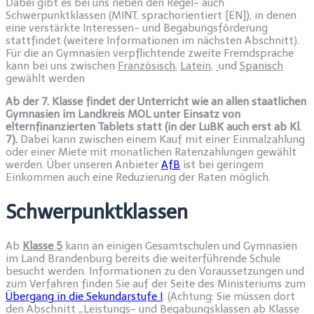
Dabei gibt es bei uns neben den Regel- auch
Schwerpunktklassen (MINT, sprachorientiert [EN]), in denen
eine verstärkte Interessen- und Begabungsförderung
stattfindet (w
eitere Informationen im nächsten Abschnitt).
Für die an Gymnasien verpflichtende zweite Fremdsprache
kann bei uns zwischen
Französisch
,
Latein
,
und
Spanisch
gewählt werden
Ab der 7. Klasse findet der Unterricht wie an allen staatlichen
Gymnasien im Landkreis MOL unter Einsatz von
elternfinanzierten Tablets statt (in der LuBK auch erst ab Kl.
7).
Dabei kann zwischen einem Kauf mit einer Einmalzahlung
oder einer Miete mit monatlichen Ratenzahlungen gewählt
werden. Über unseren Anbieter
AfB
ist bei geringem
Einkommen auch eine Reduzierung der Raten möglich.
Schwerpunktklassen
Ab
Klasse 5
kann an einigen Gesamtschulen und Gymnasien
im Land Brandenburg bereits die weiterführende Schule
besucht werden. Informationen zu den Voraussetzungen und
zum Verfahren finden Sie auf der Seite des Ministeriums zum
Übergang in die Sekundarstufe I
. (Achtung: Sie müssen dort
den Abschnitt „Leistungs- und Begabungsklassen ab Klasse