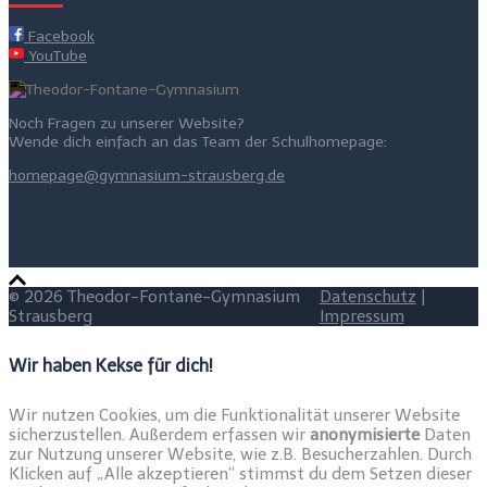
Facebook
YouTube
Noch Fragen zu unserer Website?
Wende dich einfach an das Team der Schulhomepage:
homepage@gymnasium-strausberg.de
© 2026 Theodor-Fontane-Gymnasium
Datenschutz
|
Strausberg
Impressum
Wir haben Kekse für dich!
Wir nutzen Cookies, um die Funktionalität unserer Website
sicherzustellen. Außerdem erfassen wir
anonymisierte
Daten
zur Nutzung unserer Website, wie z.B. Besucherzahlen. Durch
Klicken auf „Alle akzeptieren“ stimmst du dem Setzen dieser