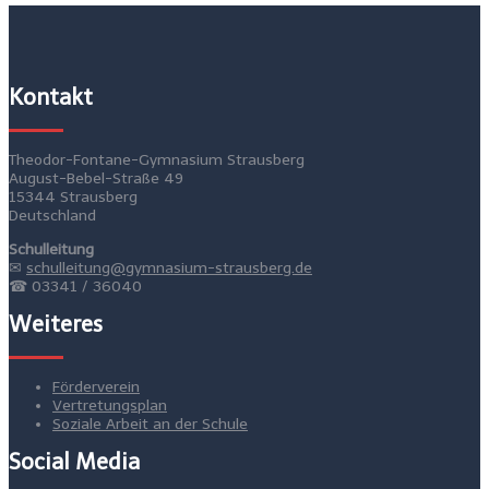
Kontakt
Theodor-Fontane-Gymnasium Strausberg
August-Bebel-Straße 49
15344 Strausberg
Deutschland
Schulleitung
✉
schulleitung@gymnasium-strausberg.de
☎ 03341 / 36040
Weiteres
Förderverein
Vertretungsplan
Soziale Arbeit an der Schule
Social Media