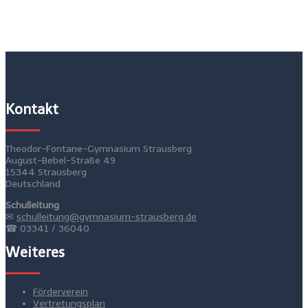
Kontakt
Theodor-Fontane-Gymnasium Strausberg
August-Bebel-Straße 49
15344 Strausberg
Deutschland
Schulleitung
✉
schulleitung@gymnasium-strausberg.de
☎ 03341 / 36040
Weiteres
Förderverein
Vertretungsplan