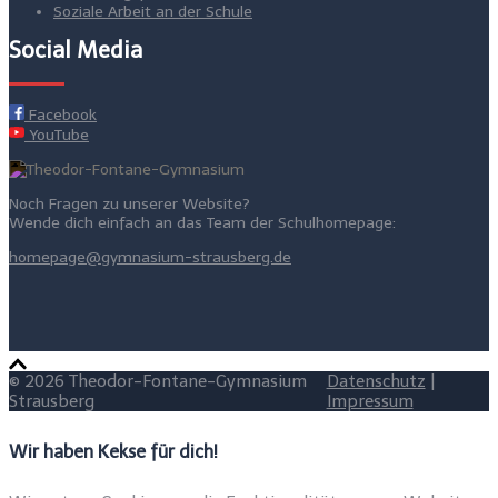
Soziale Arbeit an der Schule
Social Media
Facebook
YouTube
Noch Fragen zu unserer Website?
Wende dich einfach an das Team der Schulhomepage:
homepage@gymnasium-strausberg.de
© 2026 Theodor-Fontane-Gymnasium
Datenschutz
|
Strausberg
Impressum
Wir haben Kekse für dich!