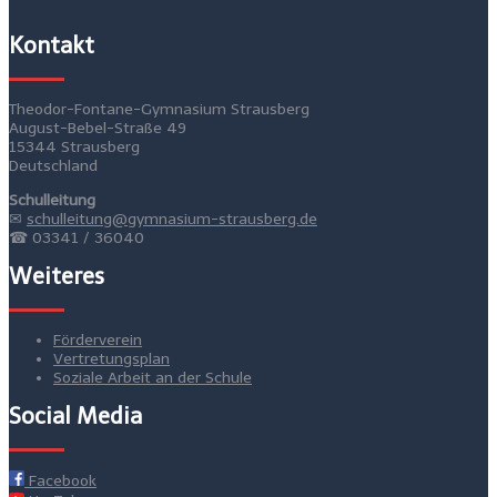
Kontakt
Theodor-Fontane-Gymnasium Strausberg
August-Bebel-Straße 49
15344 Strausberg
Deutschland
Schulleitung
✉
schulleitung@gymnasium-strausberg.de
☎ 03341 / 36040
Weiteres
Förderverein
Vertretungsplan
Soziale Arbeit an der Schule
Social Media
Facebook