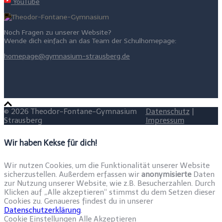
YouTube
Noch Fragen zu unserer Website?
Wende dich einfach an das Team der Schulhomepage:
homepage@gymnasium-strausberg.de
© 2026 Theodor-Fontane-Gymnasium
Datenschutz
|
Strausberg
Impressum
Wir haben Kekse für dich!
Wir nutzen Cookies, um die Funktionalität unserer Website
sicherzustellen. Außerdem erfassen wir
anonymisierte
Daten
zur Nutzung unserer Website, wie z.B. Besucherzahlen. Durch
Klicken auf „Alle akzeptieren“ stimmst du dem Setzen dieser
Cookies zu. Genaueres findest du in unserer
Datenschutzerklärung
.
Cookie Einstellungen
Alle Akzeptieren