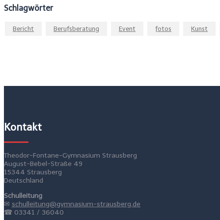
Schlagwörter
Bericht
Berufsberatung
Event
fotos
Kunst
Kontakt
Theodor-Fontane-Gymnasium Strausberg
August-Bebel-Straße 49
15344 Strausberg
Deutschland
Schulleitung
✉
schulleitung@gymnasium-strausberg.de
☎ 03341 / 36040