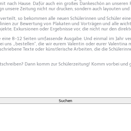
t nach Hause. Dafür auch ein großes Dankeschön an unseren Förd
gn unsere Zeitung nicht nur drucken, sondern auch layouten und
verteilt, so bekommen alle neuen Schülerinnen und Schüler ein
inien zur Bewertung von Plakaten und Vorträgen und alle wicht
ojekte, Exkursionen oder Ergebnisse vor, die nicht nur den dire
e eine 8-12 Seiten umfassende Ausgabe. Und einmal im Jahr ve
bei uns „bestellen“, die wir eurem Valentin oder eurer Valentin
schriebene Texte oder künstlerische Arbeiten, die die Schülerinn
tschreiben? Dann komm zur Schülerzeitung! Komm vorbei und ges