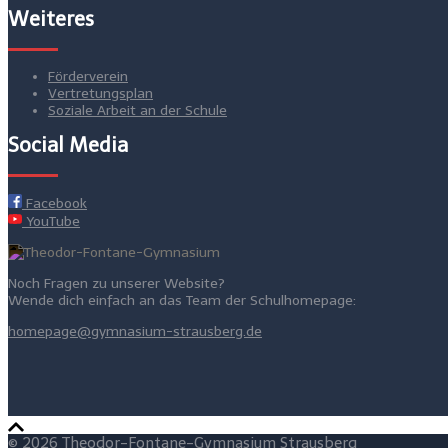
Weiteres
Förderverein
Vertretungsplan
Soziale Arbeit an der Schule
Social Media
Facebook
YouTube
Noch Fragen zu unserer Website?
Wende dich einfach an das Team der Schulhomepage:
homepage@gymnasium-strausberg.de
© 2026 Theodor-Fontane-Gymnasium Strausberg