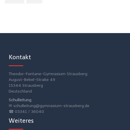
Kontakt
Theodor-Fontane-Gymnasium Strausberg
August-Bebel-Straße 49
15344 Strausberg
Deutschland
Schulleitung
✉
schulleitung@gymnasium-strausberg.de
☎ 03341 / 36040
Weiteres