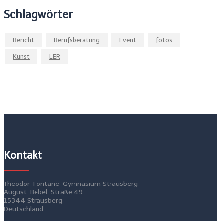
Schlagwörter
Bericht
Berufsberatung
Event
fotos
Kunst
LER
Kontakt
Theodor-Fontane-Gymnasium Strausberg
August-Bebel-Straße 49
15344 Strausberg
Deutschland